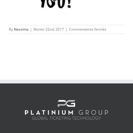
sur
By
Nassima
|
février 22nd, 2017
|
Commentaires fermés
We
want
you