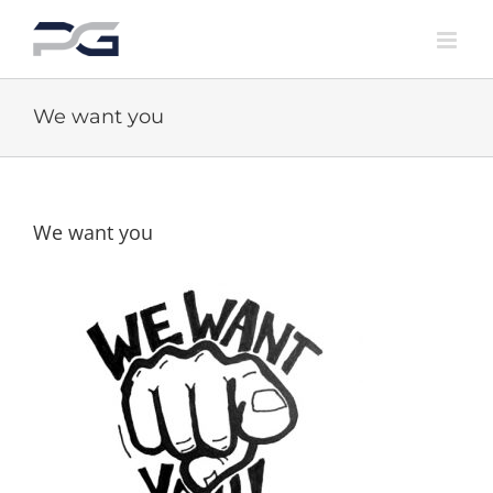
Skip
to
content
We want you
We want you