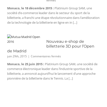
sur
fermés
La
Monaco, le 18 décembre 2015 :
Platinium Group SAM, une
première
société d’e-commerce leader dans le secteur du sport de la
billetterie
de
billetterie, a franchi une étape révolutionnaire dans l’amélioration
Formule
de la technologie de la billetterie en ligne en in […]
1
en
3D
Nouveau e-shop de
billetterie 3D pour l’Open
de Madrid
sur
juin 29th, 2015
|
Commentaires fermés
Nouveau
Monaco, le 25 juin 2015 :
Platinium Group SAM, une société de
e-
commerce électronique leader dans l’industrie sportive de la
shop
de
billetterie, a annoncé aujourd’hui le lancement d’une approche
billetterie
pionnière de la billetterie dans le Tennis. La […]
3D
pour
l’Open
de
Madrid