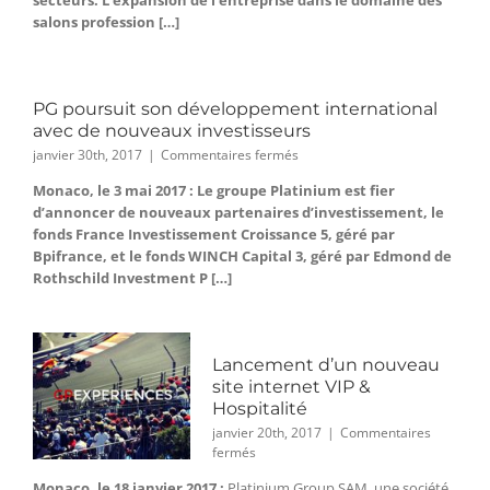
secteurs. L’expansion de l’entreprise dans le domaine des
PG
salons profession […]
fournisseur
officiel
de
la
PG poursuit son développement international
solution
avec de nouveaux investisseurs
de
billetterie
sur
janvier 30th, 2017
|
Commentaires fermés
pour
PG
Monaco, le 3 mai 2017 : Le groupe Platinium est fier
l’EICMA
poursuit
d’annoncer de nouveaux partenaires d’investissement, le
son
développement
fonds France Investissement Croissance 5, géré par
international
Bpifrance, et le fonds WINCH Capital 3, géré par Edmond de
avec
Rothschild Investment P […]
de
nouveaux
investisseurs
Lancement d’un nouveau
site internet VIP &
Hospitalité
janvier 20th, 2017
|
Commentaires
sur
fermés
Lancement
Monaco, le 18 janvier 2017 :
Platinium Group SAM, une société