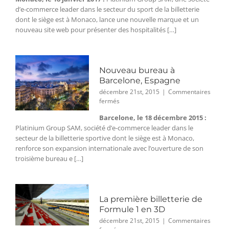
d’un
d’e-commerce leader dans le secteur du sport de la billetterie
nouveau
site
dont le siège est à Monaco, lance une nouvelle marque et un
internet
nouveau site web pour présenter des hospitalités […]
VIP
&
Hospitalité
Nouveau bureau à
Barcelone, Espagne
décembre 21st, 2015
|
Commentaires
sur
fermés
Nouveau
Barcelone, le 18 décembre 2015 :
bureau
Platinium Group SAM, société d’e-commerce leader dans le
à
Barcelone,
secteur de la billetterie sportive dont le siège est à Monaco,
Espagne
renforce son expansion internationale avec l’ouverture de son
troisième bureau e […]
La première billetterie de
Formule 1 en 3D
décembre 21st, 2015
|
Commentaires