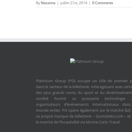
By
Nassima
|
juillet 21st, 2014
|
0 Comments
Platinium Group (PG) occupe un rôle de premier p
dans le secteur de la billetterie. Interagissant avec cert
des plus grands noms du sport et du divertissement
société fournit sa puissante technologie 
organisateurs d’événements internationaux dans
monde entier. PG opère également sur le marché B2C
sa propre marque de billetterie – Gootickets.com – et
le marché de l’hospitalité via Monte-Carlo Travel.