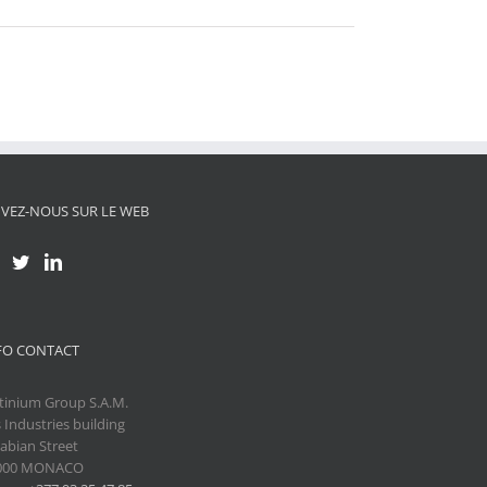
IVEZ-NOUS SUR LE WEB
FO CONTACT
tinium Group S.A.M.
 Industries building
abian Street
000 MONACO