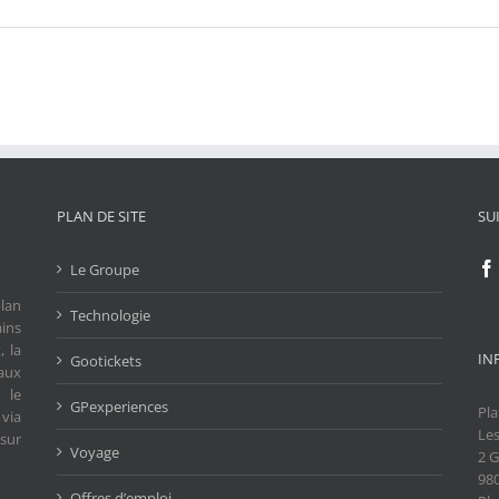
PLAN DE SITE
SU
Le Groupe
lan
Technologie
ains
, la
IN
Gootickets
aux
 le
GPexperiences
Pla
 via
Les
 sur
Voyage
2 G
98
Offres d’emploi