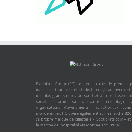
Platinium Group (PG) occupe un rôle de premier p
dans le secteur de la billetterie. Interagissant avec cert
des plus grands noms du sport et du divertissement
société fournit sa puissante technologie 
organisateurs d’événements internationaux dans
monde entier. PG opère également sur le marché B2C
sa propre marque de billetterie – Gootickets.com – et
le marché de l’hospitalité via Monte-Carlo Travel.