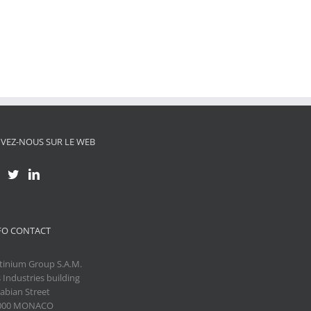
IVEZ-NOUS SUR LE WEB
FO CONTACT
tinium Group S.A.M.
 Industries building
abian Street
000 MONACO