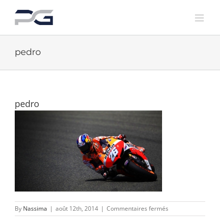
Skip
to
content
pedro
pedro
sur
By
Nassima
|
août 12th, 2014
|
Commentaires fermés
pedro