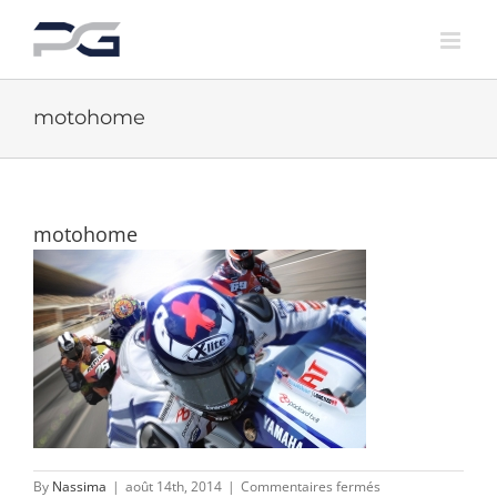
Skip
to
content
motohome
motohome
sur
By
Nassima
|
août 14th, 2014
|
Commentaires fermés