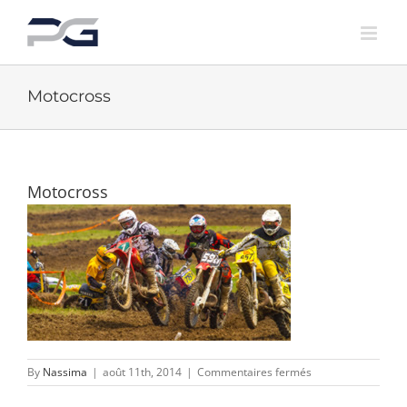
Skip
to
content
Motocross
Motocross
sur
By
Nassima
|
août 11th, 2014
|
Commentaires fermés
Motocross