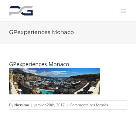
Skip
to
content
GPexperiences Monaco
GPexperiences Monaco
sur
By
Nassima
|
janvier 20th, 2017
|
Commentaires fermés
GPexperiences
Monaco