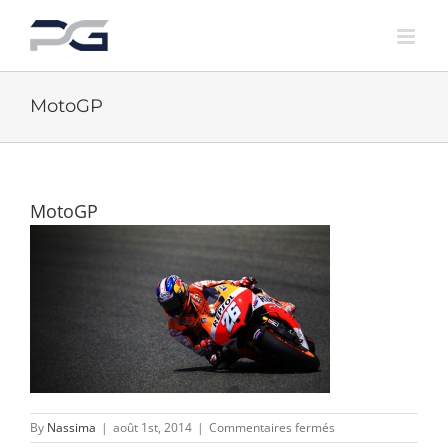
Skip
to
content
MotoGP
MotoGP
sur
By
Nassima
|
août 1st, 2014
|
Commentaires fermés
MotoGP