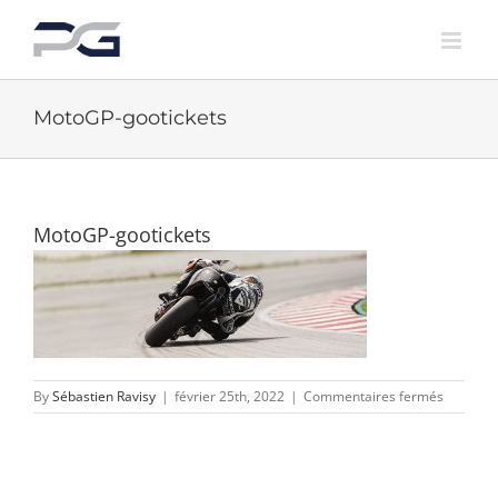
Skip
to
content
MotoGP-gootickets
MotoGP-gootickets
sur
By
Sébastien Ravisy
|
février 25th, 2022
|
Commentaires fermés
MotoGP-
gooticke